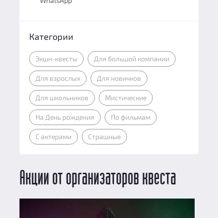
WhatsApp
Категории
Экшн-квесты
Для большой компании
Для взрослых
Для новичков
Для школьников
Мистические
На День рождения
По фильмам
С актерами
Страшные
Акции от организаторов квеста