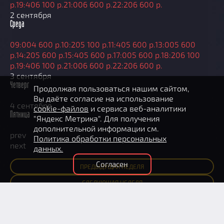
р.
19:40
6 100 р.
21:00
6 600 р.
22:20
6 600 р.
2 сентября
Среда
09:00
4 600 р.
10:20
5 100 р.
11:40
5 600 р.
13:00
5 600
р.
14:20
5 600 р.
15:40
5 600 р.
17:00
5 600 р.
18:20
6 100
р.
19:40
6 100 р.
21:00
6 600 р.
22:20
6 600 р.
3 сентября
Четверг
Продолжая пользоваться нашим сайтом,
Вы даёте согласие на использование
4 сентября
cookie-файлов
и сервиса веб-аналитики
Пятница
"Яндекс Метрика". Для получения
дополнительной информации см.
prev
Политика обработки персональных
next
данных.
Согласен
ПРЕД
ЫДУЩАЯ
НЕДЕЛЯ
СЛЕД
УЮЩАЯ
НЕДЕЛЯ
Оплатить участие в квесте можно на месте в день
игры.