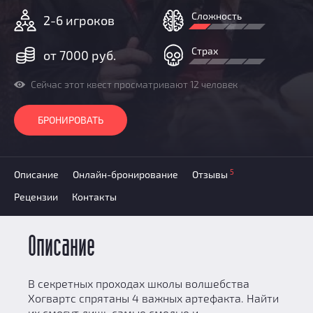
Призы
Сложность
2-6 игроков
Новости
Добавить квест
Страх
от 7000 руб.
Партнерам
Сейчас этот квест просматривают 12 человек
БРОНИРОВАТЬ
5
Описание
Онлайн-бронирование
Отзывы
Рецензии
Контакты
Описание
В секретных проходах школы волшебства
Хогвартс спрятаны 4 важных артефакта. Найти
их смогут лишь самые смелые и