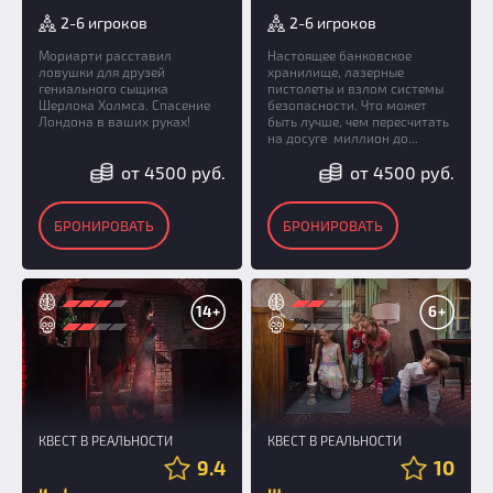
2-6 игроков
2-6 игроков
Мориарти расставил
Настоящее банковское
ловушки для друзей
хранилище, лазерные
гениального сыщика
пистолеты и взлом системы
Шерлока Холмса. Спасение
безопасности. Что может
Лондона в ваших руках!
быть лучше, чем пересчитать
на досуге миллион до...
от 4500 руб.
от 4500 руб.
БРОНИРОВАТЬ
БРОНИРОВАТЬ
14+
6+
КВЕСТ В РЕАЛЬНОСТИ
КВЕСТ В РЕАЛЬНОСТИ
9.4
10