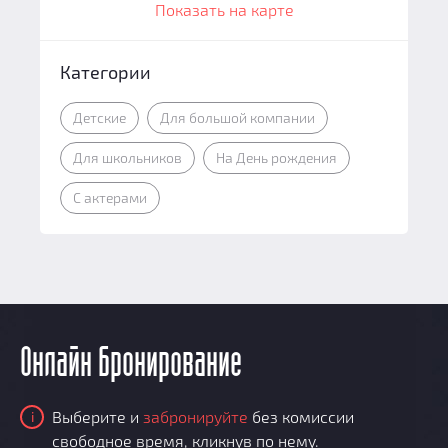
Показать на карте
Категории
Детские
Для большой компании
Для школьников
На День рождения
С актерами
Онлайн бронирование
Выберите и
забронируйте
без комиссии
i
свободное время, кликнув по нему.