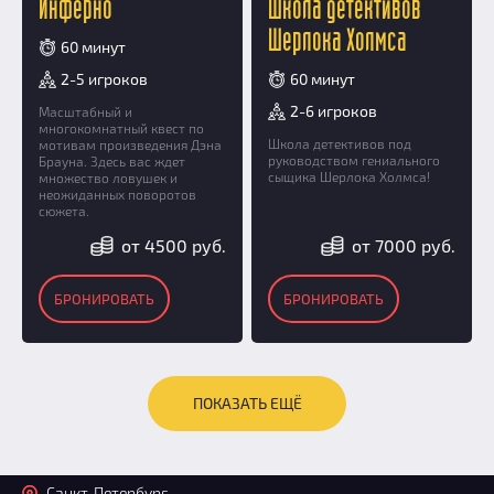
Инферно
Школа детективов
Шерлока Холмса
60 минут
2-5 игроков
60 минут
2-6 игроков
Масштабный и
многокомнатный квест по
Школа детективов под
мотивам произведения Дэна
руководством гениального
Брауна. Здесь вас ждет
сыщика Шерлока Холмса!
множество ловушек и
неожиданных поворотов
сюжета.
от 4500 руб.
от 7000 руб.
БРОНИРОВАТЬ
БРОНИРОВАТЬ
ПОКАЗАТЬ ЕЩЁ
Санкт-Петербург