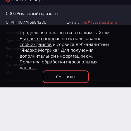
ООО «Рекламный горизонт»
ОГРН: 1187746994236
E-mail:
info@kvest-battle.ru
Продолжая пользоваться нашим сайтом,
Политика конфиденциальности
Вы даёте согласие на использование
Правила модерации отзывов
cookie-файлов
и сервиса веб-аналитики
Возврат денежных средств
"Яндекс Метрика". Для получения
дополнительной информации см.
Отмена бронирования
Политика обработки персональных
Партнерам
данных.
FAQ
Согласен
+7 (812) 602-70-76
(круглосуточно)
Способы оплаты