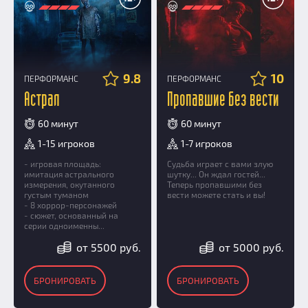
9.8
10
ПЕРФОРМАНС
ПЕРФОРМАНС
Астрал
Пропавшие без вести
60 минут
60 минут
1-15 игроков
1-7 игроков
- игровая площадь:
Судьба играет с вами злую
имитация астрального
шутку... Он ждал гостей...
измерения, окутанного
Теперь пропавшими без
густым туманом
вести можете стать и вы!
- 8 хоррор-персонажей
- сюжет, основанный на
серии одноименны...
от 5500 руб.
от 5000 руб.
БРОНИРОВАТЬ
БРОНИРОВАТЬ