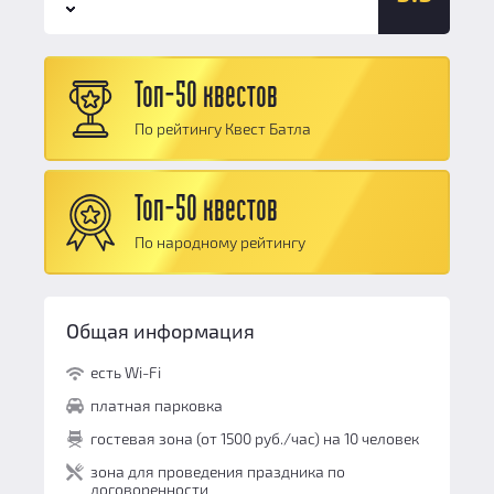
Сюжет:
10
Командная работа:
9.5
Антураж:
10
Персонал и безопасность:
10
Топ-50 квестов
Логические задачи:
10
Общий балл:
9.9
По рейтингу Квест Батла
Сюжет:
10
Командная работа:
9.5
Топ-50 квестов
Персонал и безопасность:
10
По народному рейтингу
Общий балл:
9.9
Общая информация
есть Wi-Fi
платная парковка
гостевая зона (от 1500 руб./час) на 10 человек
зона для проведения праздника по
договоренности