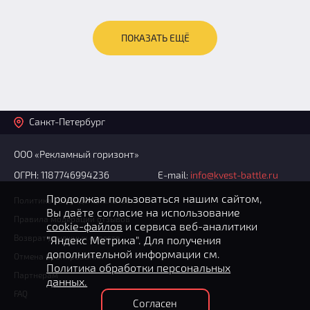
ПОКАЗАТЬ ЕЩЁ
Санкт-Петербург
ООО «Рекламный горизонт»
ОГРН: 1187746994236
E-mail:
info@kvest-battle.ru
Продолжая пользоваться нашим сайтом,
Политика конфиденциальности
Вы даёте согласие на использование
Правила модерации отзывов
cookie-файлов
и сервиса веб-аналитики
Возврат денежных средств
"Яндекс Метрика". Для получения
дополнительной информации см.
Отмена бронирования
Политика обработки персональных
Партнерам
данных.
FAQ
Согласен