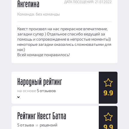
ДАТА ПОСЕЩЕНИЯ: 21.07.2022
Ангелина
Команда: без команды
Квест произвел на нас прекрасное впечатление,
загадки супер ) Отдельное спасибо ведущей за
помощь и сопровождение в непростые моменты))
некоторые загадки оказались сложноватыми для
нас)
Всей команде понравилось!
Народный рейтинг
на основе
5 отзывов
9.9
Антураж:
Рейтинг Квест Батла
10
Логические задачи:
10
5 отзыва
и
рецензий
9.9