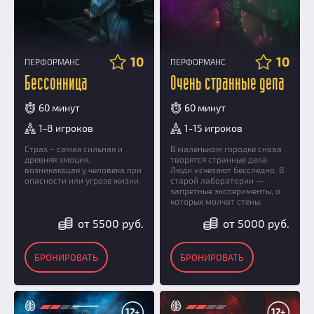
10
10
ПЕРФОРМАНС
ПЕРФОРМАНС
Бессонница
Очень странные дела
60 минут
60 минут
1-8 игроков
1-15 игроков
Страх – самая сильная и
В маленьком городке снова
древняя эмоция,
творятся странные дела.
возникающая у человека при
Люди исчезают бесследно. В
опасности или угрозе жизни.
старой лаборатории —
запретные эксперименты, о
которых молчат стены.
от 5500 руб.
от 5000 руб.
БРОНИРОВАТЬ
БРОНИРОВАТЬ
12+
12+