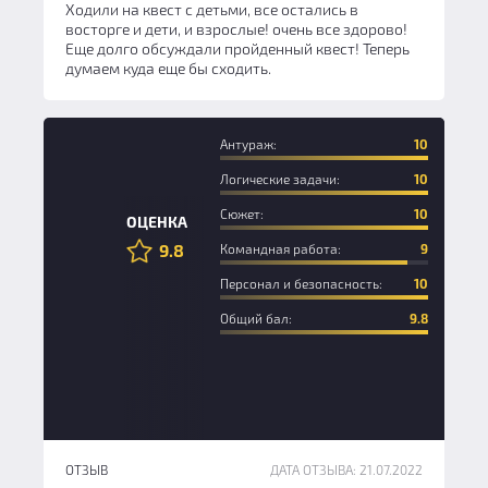
Ходили на квест с детьми, все остались в
восторге и дети, и взрослые! очень все здорово!
Еще долго обсуждали пройденный квест! Теперь
думаем куда еще бы сходить.
Антураж:
10
Логические задачи:
10
Сюжет:
10
ОЦЕНКА
9.8
Командная работа:
9
Персонал и безопасность:
10
Общий бал:
9.8
ОТЗЫВ
ДАТА ОТЗЫВА: 21.07.2022