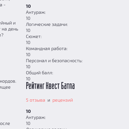
а -
10
Антураж:
10
ейный и
Логические задачи:
 на день
10
е?
Сюжет:
10
Командная работа:
10
Персонал и безопасность:
10
Общий балл:
10
кордов.
Рейтинг Квест Батла
оящее
5 отзыва
и
рецензий
10
Антураж:
после
10