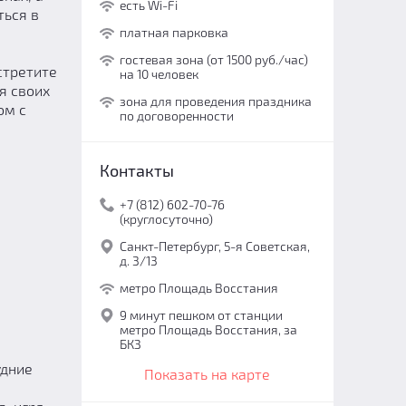
есть Wi-Fi
ться в
платная парковка
гостевая зона (от 1500 руб./час)
стретите
на 10 человек
я своих
зона для проведения праздника
ом с
по договоренности
Контакты
+7 (812) 602-70-76
(круглосуточно)
Санкт-Петербург, 5-я Советская,
д. 3/13
метро Площадь Восстания
9 минут пешком от станции
метро Площадь Восстания, за
БКЗ
удние
Показать на карте