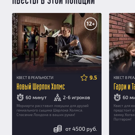
12+
9.5
КВЕСТ В РЕАЛЬНОСТИ
КВЕСТ В РЕ
Новый Шерлок Холмс
Гарри и 
60 минут
2-6 игроков
60 м
Мориарти расставил ловушки для друзей
Квест для 
гениального сыщика Шерлока Холмса.
предстоит о
Спасение Лондона в ваших руках!
замку Хогва
Поттером!
от 4500 руб.