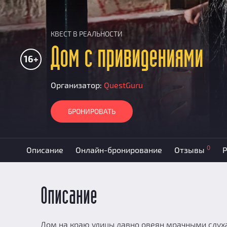
КВЕСТ В РЕАЛЬНОСТИ
Дом с привидениями
16+
Организатор:
QuestGuru
БРОНИРОВАТЬ
0
Описание
Онлайн-бронирование
Отзывы
Р
Описание
Дом на краю улицы давно овеян мрачными слуха