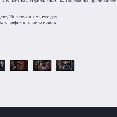
я с клиентом для финального подтверждения бронирования
ппу VK в течение одного дня.
фотографий в течение недели).