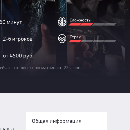
Сложность
60 минут
Страх
2-6 игроков
от 4500 руб.
ейчас этот квест просматривают 22 человек
Общая информация
нах, а