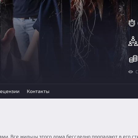
С
ецензии
Контакты
ми. Все жильцы этого дома бесследно пропадают в его сте