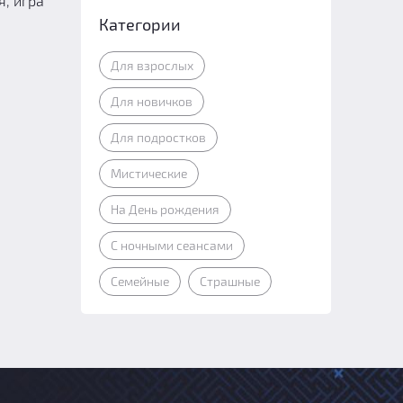
, игра
Категории
Для взрослых
Для новичков
Для подростков
Мистические
На День рождения
С ночными сеансами
Семейные
Страшные