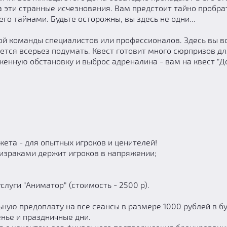
а эти странные исчезновения. Вам предстоит тайно пробра
го тайнами. Будьте осторожны, вы здесь не одни...
ой команды специалистов или профессионалов. Здесь вы в
ется всерьез подумать. Квест готовит много сюрпризов дл
женную обстановку и выброс адреналина - вам на квест "Д
ета - для опытных игроков и ценителей!
израками держит игроков в напряжении;
луги "Аниматор" (стоимость - 2500 р).
ьную предоплату на все сеансы в размере 1000 рублей в б
енье и праздничные дни.