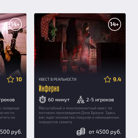
14+
14+
10
9.4
КВЕСТ В РЕАЛЬНОСТИ
Инферно
гроков
60 минут
2-5 игроков
, лазерные
Масштабный и многокомнатный квест по
асности.
мотивам произведения Дэна Брауна. Здесь
итать на
вас ждет множество ловушек и неожиданных
поворотов сюжета.
4500 руб.
от 4500 руб.