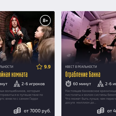
8+
9.9
АЛЬНОСТИ
КВЕСТ В РЕАЛЬНОСТИ
Тайная комната
Ограбление банка
инут
2-6 игроков
60 минут
2-6 и
юных волшебников, которым
Настоящее банковское хранилище
тправиться в путешествие по
пистолеты и взлом системы безоп
ртс вместе с самим Гарри
Что может быть лучше, чем пересч
досуге миллион до...
от 7000 руб.
от 